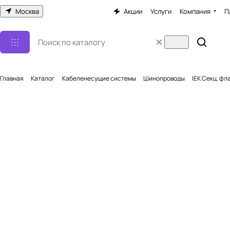
Москва
Акции
Услуги
Компания
П
Главная
Каталог
Кабеленесущие системы
Шинопроводы
IEK Секц. фла