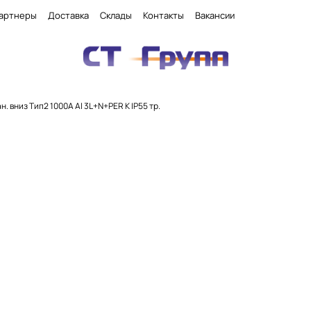
артнеры
Доставка
Склады
Контакты
Вакансии
н. вниз Тип2 1000А Al 3L+N+PER К IP55 тр.