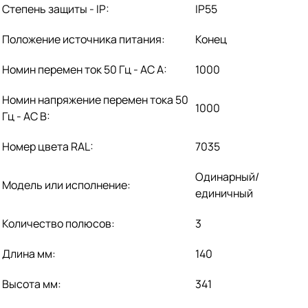
Степень защиты - IP:
IP55
Положение источника питания:
Конец
Номин перемен ток 50 Гц - AC А:
1000
Номин напряжение перемен тока 50
1000
Гц - AC В:
Номер цвета RAL:
7035
Одинарный/
Модель или исполнение:
единичный
Количество полюсов:
3
Длина мм:
140
Высота мм:
341