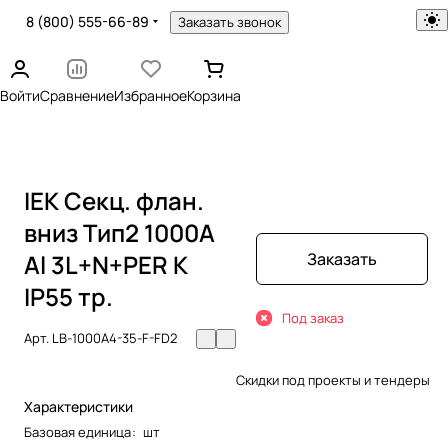
8 (800) 555-66-89
Заказать звонок
Войти
Сравнение
Избранное
Корзина
IEK Секц. флан.
вниз Тип2 1000А
Al 3L+N+PER К
Заказать
IP55 тр.
Под заказ
Арт.
LB-1000A4-35-F-FD2
Скидки под проекты и тендеры
Характеристики
Базовая единица
:
шт