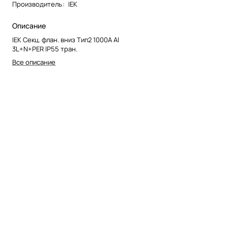
Производитель
:
IEK
Описание
IEK Секц. флан. вниз Тип2 1000А Al
3L+N+PER IP55 тран.
Все описание