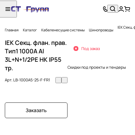
IEK Секц. 
Главная
Каталог
Кабеленесущие системы
Шинопроводы
IEK Секц. флан. прав.
Под заказ
Тип1 1000А Al
3L+N+1/2PE НК IP55
тр.
Скидки под проекты и тендеры
Арт.
LB-1000A5-25-F-FR1
Заказать