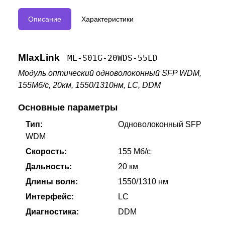
Описание
Характеристики
MlaxLink
ML-S01G-20WDS-55LD
Модуль оптический одноволоконный SFP WDM,
155Мб/с, 20км, 1550/1310нм, LC, DDM
Основные параметры
Тип:
Одноволоконный SFP
WDM
Скорость:
155 Мб/с
Дальность:
20 км
Длины волн:
1550/1310 нм
Интерфейс:
LC
Диагностика:
DDM