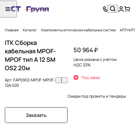
Главная
Каталог
Компоненты оптических кабельных систем
MTP/MT
ITK Сборка
50 964 ₽
кабельная MPOF-
MPOF тип A 12 SM
Цена указана с учётом
НДС 22%
OS2 20м
Под заказ
Арт.
FAP0902-MPOF-MPOF-
12A-020
Скидки под проекты и тендеры
Заказать