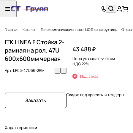
Главная
Каталог
Телекоммуникационные и ЦОД конструктивы
Откры
ITK LINEA F Стойка 2-
43 488 ₽
рамная на рол. 47U
600х600мм черная
Цена указана с учётом
НДС 22%
Арт.
LF05-47U66-2RM
Под заказ
Скидки под проекты и тендеры
Заказать
Характеристики