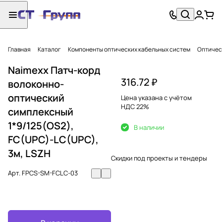
Главная
Каталог
Компоненты оптических кабельных систем
Оптичес
Naimexx Патч-корд
316.72 ₽
волоконно-
оптический
Цена указана с учётом
НДС 22%
симплексный
1*9/125(OS2),
В наличии
FC(UPC)-LC(UPC),
3м, LSZH
Скидки под проекты и тендеры
Арт.
FPCS-SM-FCLC-03