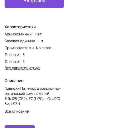
В корзину
Характеристики
Армированный
:
Нет
Базовая единица
:
шт
Производитель
:
Naimexx
Длина,м
:
3
Длина,м
:
3
Все характеристики
Описание
Naimexx Патч-корд волоконно-
оптический симплексный
1*9/125(OS2), FC(UPC)-LC(UPC),
3м, LSZH
Все описание