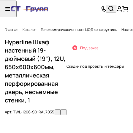
Главная
Каталог
Телекоммуникационные и ЦОД конструктивы
Насте
Hyperline Шкаф
Под заказ
настенный 19-
дюймовый (19"), 12U,
650x600х600мм,
Скидки под проекты и тендеры
металлическая
перфорированная
дверь, несъемные
стенки, 1
Арт.
TWL-1266-SD-RAL7035