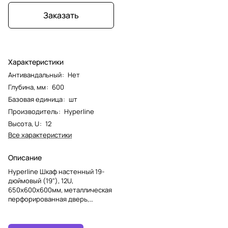
Заказать
Характеристики
Антивандальный
:
Нет
Глубина, мм
:
600
Базовая единица
:
шт
Производитель
:
Hyperline
Высота, U
:
12
Все характеристики
Описание
Hyperline Шкаф настенный 19-
дюймовый (19"), 12U,
650x600х600мм, металлическая
перфорированная дверь,
несъемные стенки, 1 пара
профилей, цвет серый (RAL
7035) (собранный)