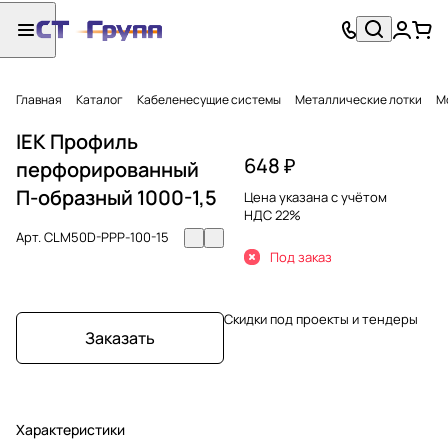
Главная
Каталог
Кабеленесущие системы
Металлические лотки
М
IEK Профиль
648 ₽
перфорированный
П-образный 1000-1,5
Цена указана с учётом
НДС 22%
Арт.
CLM50D-PPP-100-15
Под заказ
Скидки под проекты и тендеры
Заказать
Характеристики