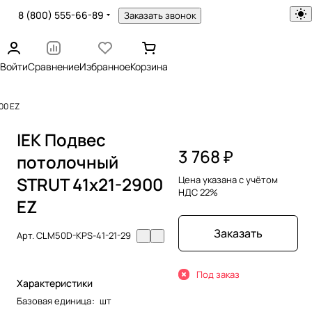
8 (800) 555-66-89
Заказать звонок
Войти
Сравнение
Избранное
Корзина
00 EZ
IEK Подвес
3 768 ₽
потолочный
STRUT 41х21-2900
Цена указана с учётом
НДС 22%
EZ
Заказать
Арт.
CLM50D-KPS-41-21-29
Под заказ
Характеристики
Базовая единица
:
шт