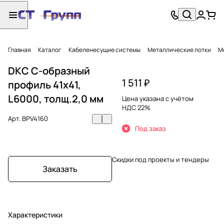
Главная
Каталог
Кабеленесущие системы
Металлические лотки
М
DKC С-образный
1 511 ₽
профиль 41х41,
L6000, толщ.2,0 мм
Цена указана с учётом
НДС 22%
Арт.
BPV4160
Под заказ
Скидки под проекты и тендеры
Заказать
Характеристики