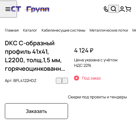
Главная
Каталог
Кабеленесущие системы
Металлические лотки
М
DKC С-образный
4 124 ₽
профиль 41х41,
L2200, толщ.1,5 мм,
Цена указана с учётом
НДС 22%
горячеоцинкованный
Под заказ
Арт.
BPL4122HDZ
Скидки под проекты и тендеры
Заказать