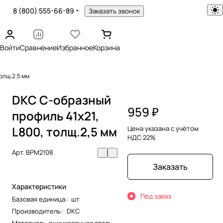
8 (800) 555-66-89
Заказать звонок
Войти
Сравнение
Избранное
Корзина
олщ.2,5 мм
DKC С-образный
959 ₽
профиль 41х21,
L800, толщ.2,5 мм
Цена указана с учётом
НДС 22%
Арт.
BPM2108
Заказать
Характеристики
Под заказ
Базовая единица
:
шт
Производитель
:
DKC