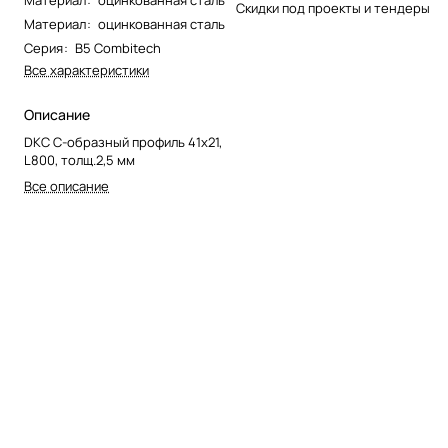
Материал
:
оцинкованная сталь
Скидки под проекты и тендеры
Материал
:
оцинкованная сталь
Серия
:
B5 Combitech
Все характеристики
Описание
DKC С-образный профиль 41х21,
L800, толщ.2,5 мм
Все описание