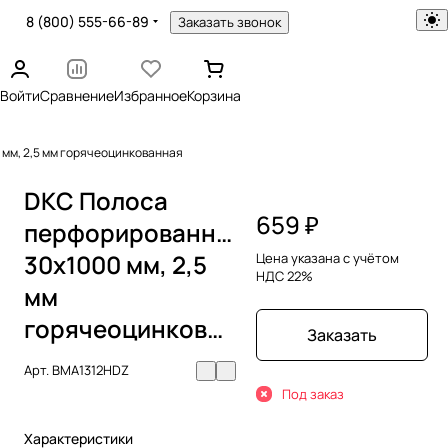
8 (800) 555-66-89
Заказать звонок
Войти
Сравнение
Избранное
Корзина
мм, 2,5 мм горячеоцинкованная
DKC Полоса
659 ₽
перфорированная
30x1000 мм, 2,5
Цена указана с учётом
НДС 22%
мм
горячеоцинкованная
Заказать
Арт.
BMA1312HDZ
Под заказ
Характеристики