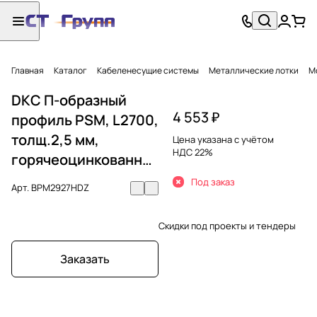
Главная
Каталог
Кабеленесущие системы
Металлические лотки
М
DKC П-образный
4 553 ₽
профиль PSM, L2700,
толщ.2,5 мм,
Цена указана с учётом
НДС 22%
горячеоцинкованный
Под заказ
Арт.
BPM2927HDZ
Скидки под проекты и тендеры
Заказать