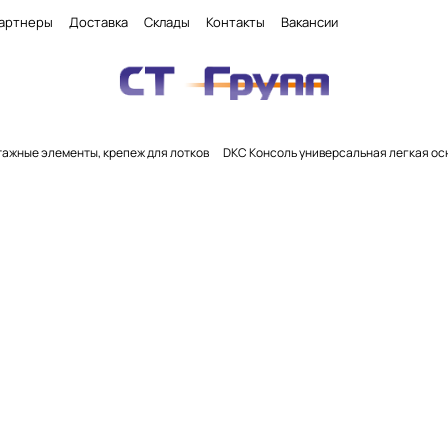
артнеры
Доставка
Склады
Контакты
Вакансии
ажные элементы, крепеж для лотков
DKC Консоль универсальная легкая осн