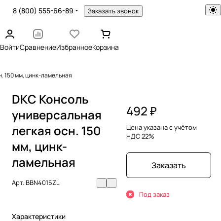
8 (800) 555-66-89
Заказать звонок
Войти
Сравнение
Избранное
Корзина
. 150 мм, цинк-ламельная
DKC Консоль
492 ₽
универсальная
легкая осн. 150
Цена указана с учётом
НДС 22%
мм, цинк-
ламельная
Заказать
Арт.
BBN4015ZL
Под заказ
Характеристики