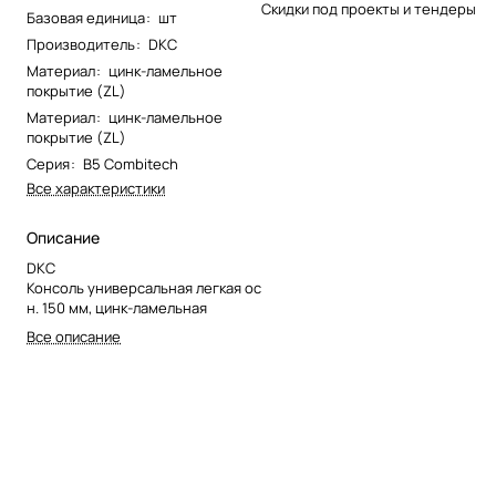
Скидки под проекты и тендеры
Базовая единица
:
шт
Производитель
:
DKC
Материал
:
цинк-ламельное
покрытие (ZL)
Материал
:
цинк-ламельное
покрытие (ZL)
Серия
:
B5 Combitech
Все характеристики
Описание
DKC
Консоль универсальная легкая ос
н. 150 мм, цинк-ламельная
Все описание