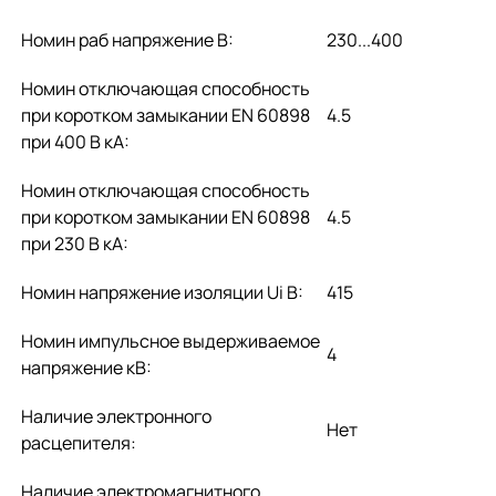
Номин раб напряжение В:
230...400
Номин отключающая способность
при коротком замыкании EN 60898
4.5
при 400 В кА:
Номин отключающая способность
при коротком замыкании EN 60898
4.5
при 230 В кА:
Номин напряжение изоляции Ui В:
415
Номин импульсное выдерживаемое
4
напряжение кВ:
Наличие электронного
Нет
расцепителя:
Наличие электромагнитного