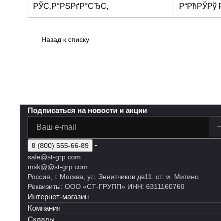
РЎС‚Р°РЅРґР°СЂС‚
Р“РћРЎРў 
Назад к списку
Подписаться
на новости и акции
8 (800) 555-66-89
sale@st-grp.com
msk@@st-grp.com
Россия, г. Москва, ул. Зенитчиков дв11. ст. м. Митино
Реквизиты: ООО «СТ-ГРУПП» ИНН: 6311160760
Интернет-магазин
Компания
Склады