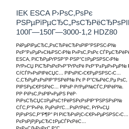
IEK ESCA Р›РѕС‚РѕРє
РЅРµРїРµСЂС„РѕСЂРёСЂРѕР
100Г—150Г—3000-1,2 HDZ80
РќРµРїРµСЂС„РѕСЂРёСЂРѕРІР°РЅРЅС‹Р№
РєР°Р±РµР»СЊРЅС‹Р№ Р»РѕС‚РѕРє СЃРµСЂРёР
ESCA, РїСЂРµРґРЅР°Р·РЅР°С‡РµРЅРЅС‹Р№
РґР»СЏ РїСЂРѕРєР»Р°РґРєРё РєР°Р±РµР»РµР№ 
СѓСЃР»РѕРІРёСЏС… РїРѕРІС‹С€РµРЅРЅС‹С…
С‚СЂРµР±РѕРІР°РЅРёР№ Рє Р·Р°С‰РёС‚Рµ РѕС‚
РІРЅРµС€РЅРёС… РІРѕР·РґРµР№СЃС‚РІРёР№.
РР·РіРѕС‚РѕРІР»РµРЅ РёР·
РіРѕСЂСЏС‡РµРѕС†РёРЅРєРѕРІР°РЅРЅРѕР№
СЃС‚Р°Р»Рё. РџРѕРґС…РѕРґРёС‚ РґР»СЏ
РјРѕРЅС‚Р°Р¶Р° РІ РїСЂРѕРјС‹С€Р»РµРЅРЅС‹С…
РєРѕРјРјРµСЂС‡РµСЃРєРёС…
РѕР±СЉРµРєС‚Р°С….