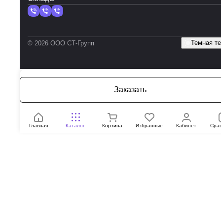
Темная т
© 2026 ООО СТ-Групп
Заказать
Главная
Каталог
Корзина
Избранные
Кабинет
Сра