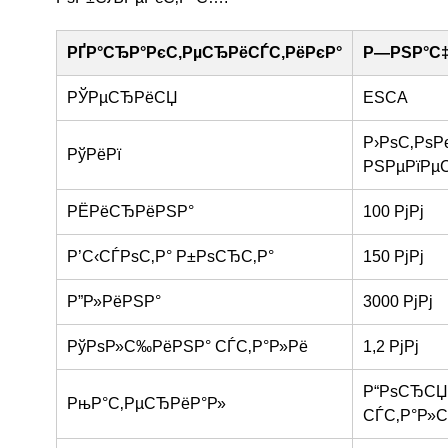
РҐР°СЂР°РєС‚РµСЂРёСЃС‚РёРєР°
Р—РЅР°С‡
РЎРµСЂРёСЏ
ESCA
Р›РѕС‚РѕР
РўРёРї
РЅРµРїРµ
РЁРёСЂРёРЅР°
100 РјРј
Р’С‹СЃРѕС‚Р° Р±РѕСЂС‚Р°
150 РјРј
Р”Р»РёРЅР°
3000 РјРј
РўРѕР»С‰РёРЅР° СЃС‚Р°Р»Рё
1,2 РјРј
Р“РѕСЂСЏ
РњР°С‚РµСЂРёР°Р»
СЃС‚Р°Р»С