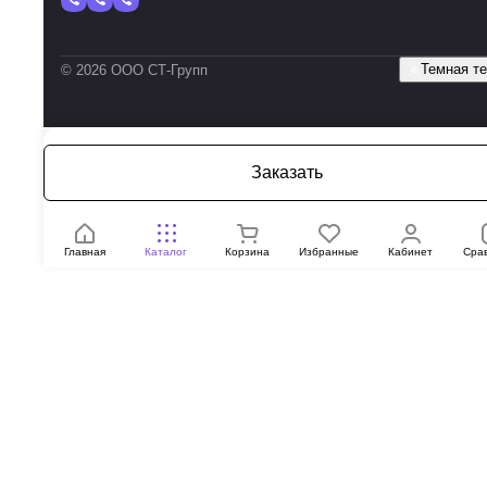
Темная т
© 2026 ООО СТ-Групп
Заказать
Главная
Каталог
Корзина
Избранные
Кабинет
Сра