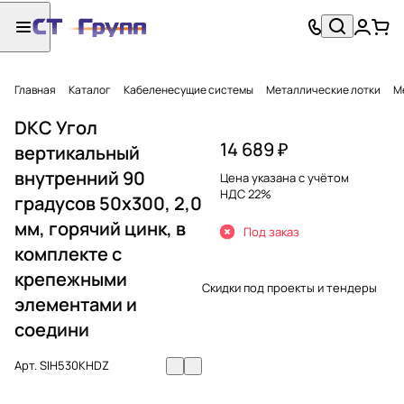
Главная
Каталог
Кабеленесущие системы
Металлические лотки
М
DKC Угол
14 689 ₽
вертикальный
внутренний 90
Цена указана с учётом
НДС 22%
градусов 50х300, 2,0
мм, горячий цинк, в
Под заказ
комплекте с
крепежными
Скидки под проекты и тендеры
элементами и
соедини
Арт.
SIH530KHDZ