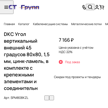
Главная
Каталог
Кабеленесущие системы
Металлические лотки
М
DKC Угол
7 166 ₽
вертикальный
внешний 45
Цена указана с учётом
НДС 22%
градусов 80х80, 1,5
мм, цинк-ламель, в
Под заказ
комплекте с
крепежными
Скидки под проекты и тендеры
элементами и
соединительн
Арт.
SPM808KZL