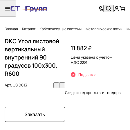
Главная
Каталог
Кабеленесущие системы
Металлические лотки
М
DKC Угол листовой
11 882 ₽
вертикальный
внутренний 90
Цена указана с учётом
НДС 22%
градусов 100х300,
R600
Под заказ
Арт.
USID613
Скидки под проекты и тендеры
Заказать