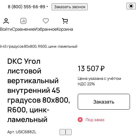
8 (800) 555-66-89
Заказать звонок
Войти
Сравнение
Избранное
Корзина
 45 градусов 80х800, R600, цинк-ламельный
DKC Угол
13 507 ₽
листовой
вертикальный
Цена указана с учётом
НДС 22%
внутренний 45
градусов 80х800,
Заказать
R600, цинк-
ламельный
Под заказ
Арт.
USIC688ZL