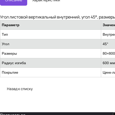
Угол листовой вертикальный внутренний, угол 45°, размер
Параметр
Значе
Тип
Внутре
Угол
45°
Размеры
80×800
Радиус изгиба
600 мм
Покрытие
Цинк-л
Назад к списку