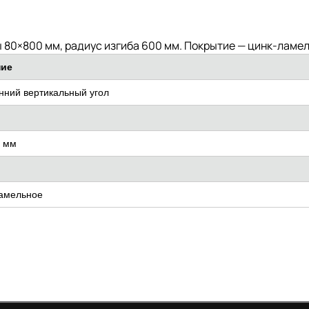
ы 80×800 мм, радиус изгиба 600 мм. Покрытие — цинк-ламе
ние
нний вертикальный угол
 мм
амельное