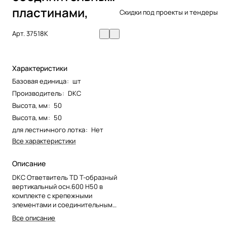
пластинами,
Скидки под проекты и тендеры
Арт.
37518K
Характеристики
Базовая единица
:
шт
Производитель
:
DKC
Высота, мм
:
50
Высота, мм
:
50
для лестничного лотка
:
Нет
Все характеристики
Описание
DKC Ответвитель TD Т-образный
вертикальный осн.600 H50 в
комплекте с крепежными
элементами и соединительными
пластинами, необходимыми дл
Все описание