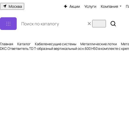
Москва
Акции
Услуги
Компания
П
Главная
Каталог
Кабеленесущие системы
Металлические лотки
Мета
DKC Ответвитель TD Т-образный вертикальный осн.600 H50 в комплекте с кр