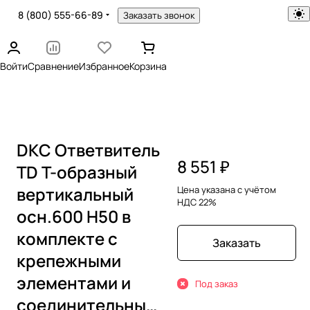
8 (800) 555-66-89
Заказать звонок
Войти
Сравнение
Избранное
Корзина
DKC Ответвитель
8 551 ₽
TD Т-образный
вертикальный
Цена указана с учётом
НДС 22%
осн.600 H50 в
комплекте с
Заказать
крепежными
элементами и
Под заказ
соединительными