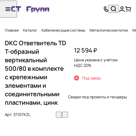
Главная
Каталог
Кабеленесущие системы
Металлические лотки
М
DKC Ответвитель TD
12 594 ₽
Т-образный
вертикальный
Цена указана с учётом
НДС 22%
500/80 в комплекте
с крепежными
Под заказ
элементами и
соединительными
Скидки под проекты и тендеры
пластинами, цинк
Арт.
37107KZL