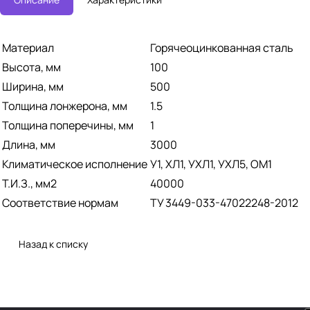
Материал
Горячеоцинкованная сталь
Высота, мм
100
Ширина, мм
500
Толщина лонжерона, мм
1.5
Толщина поперечины, мм
1
Длина, мм
3000
Климатическое исполнение
У1, ХЛ1, УХЛ1, УХЛ5, ОМ1
Т.И.З., мм2
40000
Соответствие нормам
ТУ 3449-033-47022248-2012
Назад к списку