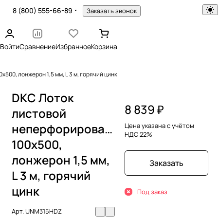
8 (800) 555-66-89
Заказать звонок
Войти
Сравнение
Избранное
Корзина
00, лонжерон 1,5 мм, L 3 м, горячий цинк
DKC Лоток
8 839 ₽
листовой
неперфорированный
Цена указана с учётом
НДС 22%
100х500,
лонжерон 1,5 мм,
Заказать
L 3 м, горячий
цинк
Под заказ
Арт.
UNM315HDZ