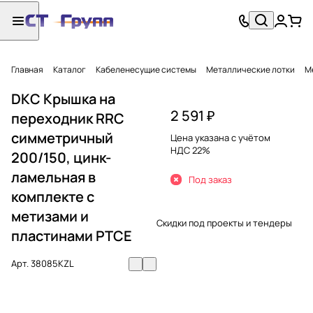
Главная
Каталог
Кабеленесущие системы
Металлические лотки
М
DKC Крышка на
2 591 ₽
переходник RRC
симметричный
Цена указана с учётом
НДС 22%
200/150, цинк-
ламельная в
Под заказ
комплекте с
метизами и
Скидки под проекты и тендеры
пластинами PTCE
Арт.
38085KZL