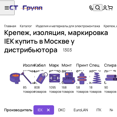
Главная
Каталог
Изделия и материалы для электромонтажа
Крепеж, 
Крепеж, изоляция, маркировка
IEK купить в Москве у
дистрибьютора
1303
Изоля
Кабел
Марк
Монт
Принт
Спец
Спира
ционн
ьные
ирово
ажны
еры
иальн
льные
ые
стяжк
чные
е
для
ые
и
ленты
и,
издел
базы,
марки
изоля
банда
85
808
1095
168
58
18
90
хомут
ия
площ
ровки
ционн
жные
товаров
товаров
товаров
товаров
товаров
товаров
товаров
ы,
адки,
ые
орган
банда
крепл
матер
изато
ж
ения
иалы
ры
Производитель
IEK
DKC
EuroLAN
ITK
Netf
кабел
кабел
ей
ей