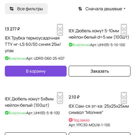
Все фильтры
Сначала дешевые
13 277 ₽
IEK Дюбель хомут 5-10мм
нейлон белый d=5 мм (100шт)
IEK Трубка термоусадочная
ТТУ нг-LS 60/30 синяя 25м/
В наличии
Арт.
UHH35-5-10-100
упак
В наличии
Арт.
UDRS-D60-25-K07
В корзину
Заказать
2.10 ₽
IEK Дюбель хомут 5х8мм
нейлон белый (100шт)
IEK Сам-ся эт-ка: 25х25х25мм
символ "Молния"
В наличии
Арт.
UHH35-5-8-100
Под заказ
Арт.
YPC30-MOLNI-1-100