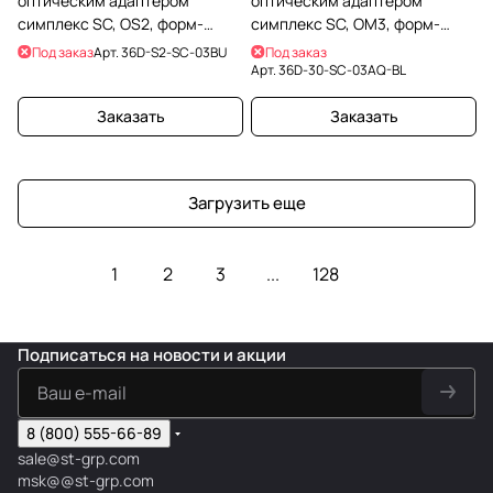
оптическим адаптером
оптическим адаптером
симплекс SC, OS2, форм-
симплекс SC, OM3, форм-
фактор keystone белый,
фактор keystone черный,
Под заказ
Арт.
36D-S2-SC-03BU
Под заказ
адаптер синий
адаптер бирюзовый
Арт.
36D-30-SC-03AQ-BL
Заказать
Заказать
Загрузить еще
1
2
3
...
128
Подписаться
на новости и акции
8 (800) 555-66-89
sale@st-grp.com
msk@@st-grp.com