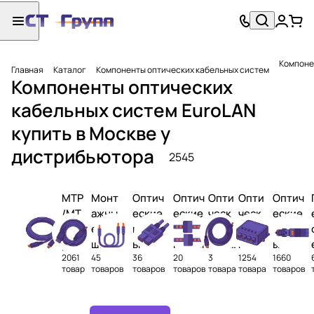
Компоне
Главная
Каталог
Компоненты оптических кабельных систем
Компоненты оптических
кабельных систем EuroLAN
купить в Москве у
дистрибьютора
2545
MTP
Монт
Оптич
Оптич
Опти
Опти
Оптич
/MT
ажны
еские
еские
ческ
ческ
еские
O
е
кабел
конне
ие
ие
шкаф
реш
шнур
ьные
кторы
муфт
патч-
ы и
2061
45
36
20
3
1254
1660
ени
ы
сборк
ы
корд
кросс
товар
товаров
товаров
товаров
товара
товара
товаров
я
(пигт
и
ы
ы
ейлы)