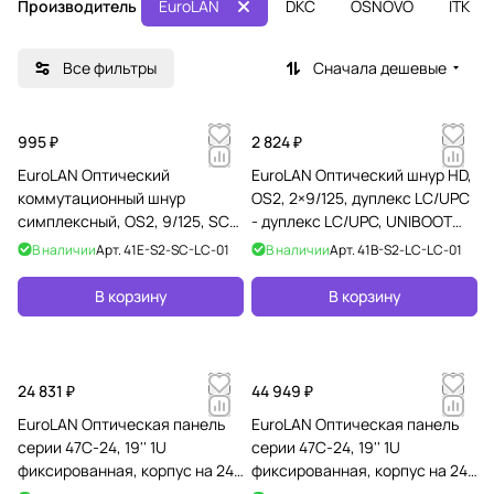
Производитель
EuroLAN
DKC
OSNOVO
ITK
Все фильтры
Сначала дешевые
995 ₽
2 824 ₽
EuroLAN Оптический
EuroLAN Оптический шнур HD,
коммутационный шнур
OS2, 2×9/125, дуплекс LC/UPC
симплексный, OS2, 9/125, SC-
- дуплекс LC/UPC, UNIBOOT
LC, 1 м
PUSH-PULL, 1 м
В наличии
Арт.
41E-S2-SC-LC-01
В наличии
Арт.
41B-S2-LC-LC-01
В корзину
В корзину
24 831 ₽
44 949 ₽
EuroLAN Оптическая панель
EuroLAN Оптическая панель
серии 47C-24, 19'' 1U
серии 47C-24, 19'' 1U
фиксированная, корпус на 24
фиксированная, корпус на 24
адаптера, 4 дуплекс LC
адаптера, 16 дуплекс LC