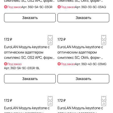
симплекс SC, OS2 APC, форм-
симплекс SC, OM3, форм-
фактор keystone белый,
фактор keystone белый,
Под заказ
Арт.
36D-SA-SC-03GR
Под заказ
Арт.
36D-30-SC-03AQ
адаптер зеленый
адаптер бирюзовый
Заказать
Заказать
172 ₽
172 ₽
EuroLAN Модуль keystone с
EuroLAN Модуль keystone с
оптическим адаптером
оптическим адаптером
симплекс SC, OS2 APC, форм-
симплекс SC, OM4, форм-
фактор keystone черный,
фактор keystone белый,
Под заказ
Под заказ
Арт.
36D-40-SC-03MG
адаптер зеленый
адаптер пурпурный
Арт.
36D-SA-SC-03GR-BL
Заказать
Заказать
172 ₽
172 ₽
EuroLAN Модуль keystone с
EuroLAN Модуль keystone с