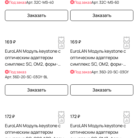
Под заказ
Арт.
32C-MS-40
Под заказ
Арт.
32C-MS-60
Заказать
Заказать
169 ₽
169 ₽
EuroLAN Модуль keystone с
EuroLAN Модуль keystone с
оптическим адаптером
оптическим адаптером
симплекс SC, OM2, форм-
симплекс SC, OM2, форм-
фактор keystone черный,
фактор keystone белый,
Под заказ
Под заказ
Арт.
36D-20-SC-03GY
адаптер серый
адаптер серый
Арт.
36D-20-SC-03GY-BL
Заказать
Заказать
172 ₽
172 ₽
EuroLAN Модуль keystone с
EuroLAN Модуль keystone с
оптическим адаптером
оптическим адаптером