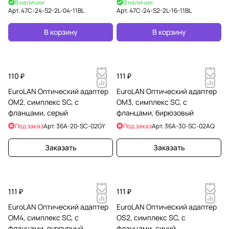
В наличии
В наличии
адаптера, OS2
адаптеров, OS2
Арт.
47C-24-S2-2L-04-11BL
Арт.
47C-24-S2-2L-16-11BL
В корзину
В корзину
110 ₽
111 ₽
EuroLAN Оптический адаптер
EuroLAN Оптический адаптер
OM2, симплекс SC, с
OM3, симплекс SC, с
фланцами, серый
фланцами, бирюзовый
Под заказ
Арт.
36A-20-SC-02GY
Под заказ
Арт.
36A-30-SC-02AQ
Заказать
Заказать
111 ₽
111 ₽
EuroLAN Оптический адаптер
EuroLAN Оптический адаптер
OM4, симплекс SC, с
OS2, симплекс SC, с
фланцами, пурпурный
фланцами, синий