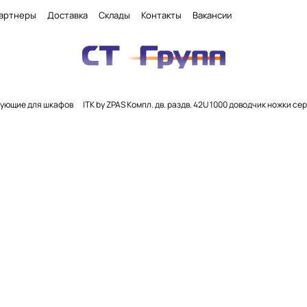
артнеры
Доставка
Склады
Контакты
Вакансии
ующие для шкафов
ITK by ZPAS Компл. дв. раздв. 42U 1000 доводчик ножки се