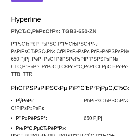
Hyperline
РђСЂС‚РёРєСѓР»: TGB3-650-ZN
Р“РѕСЂРёР·РѕРЅС‚Р°Р»СЊРЅС‹Р№
РѕРїРѕСЂРЅС‹Р№ СѓРіРѕР»РѕРє РґР»РёРЅРѕР№
650 РјРј, РёР· РѕС†РёРЅРєРѕРІР°РЅРЅРѕР№
СЃС‚Р°Р»Рё, РґР»СЏ С€РєР°С„РѕРІ СЃРµСЂРёРё
TTB, TTR
РћСЃРЅРѕРІРЅС‹Рµ РїР°СЂР°РјРµС‚СЂС‹
РўРёРї:
РћРїРѕСЂРЅС‹Р№
СѓРіРѕР»РѕРє
Р”Р»РёРЅР°:
650 РјРј
РњР°С‚РµСЂРёР°Р»:
РћС†РёРЅРєРѕРІР°РЅРЅР°СЏ СЃС‚Р°Р»СЊ