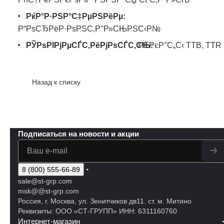
РќР°Р·РЅР°С‡РµРЅРёРµ:
Р“РѕСЂРёР·РѕРЅС‚Р°Р»СЊРЅС‹Р№
РЎРѕРІРјРµСЃС‚РёРјРѕСЃС‚СЊ:
РЁРєР°С„С‹ TTB, TTR
Назад к списку
Подписаться
на новости и акции
8 (800) 555-66-89
sale@st-grp.com
msk@@st-grp.com
Россия, г. Москва, ул. Зенитчиков дв11. ст. м. Митино
Реквизиты: ООО «СТ-ГРУПП» ИНН: 6311160760
Интернет-магазин