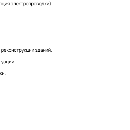
яция электропроводки).
 реконструкции зданий.
туации.
ки.