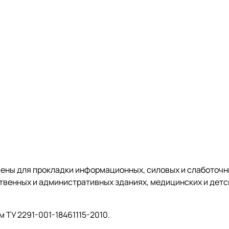
чены для прокладки информационных, силовых и слаботоч
твенных и административных зданиях, медицинских и детс
 ТУ 2291-001-18461115-2010.