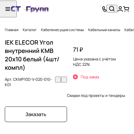
Главная
Каталог
Кабеленесущие системы
Кабельные каналы
Кабел
IEK ELECOR Угол
71 ₽
внутренний КМВ
20х10 белый (4шт/
Цена указана с учётом
НДС 22%
компл)
Под заказ
Арт.
CKMP10D-V-020-010-
K01
Скидки под проекты и тендеры
Заказать