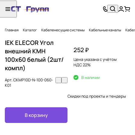
Главная
Каталог
Кабеленесущие системы
Кабельные каналы
Кабел
IEK ELECOR Угол
252 ₽
внешний КМН
100х60 белый (2шт/
Цена указана с учётом
НДС 22%
компл)
В наличии
Арт.
CKMP10D-N-100-060-
K01
Скидки под проекты и тендеры
В корзину