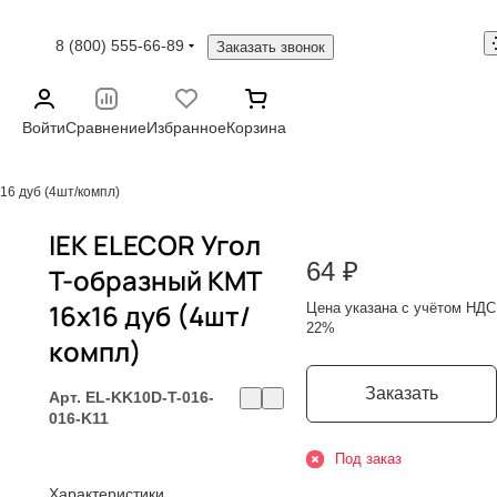
8 (800) 555-66-89
Заказать звонок
Войти
Сравнение
Избранное
Корзина
16 дуб (4шт/компл)
IEK ELECOR Угол
64 ₽
Т-образный КМТ
16х16 дуб (4шт/
Цена указана с учётом НДС
22%
компл)
Заказать
Арт.
EL-KK10D-T-016-
016-K11
Под заказ
Характеристики