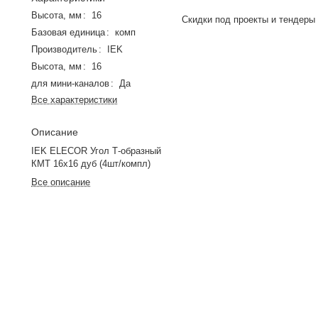
Высота, мм
:
16
Скидки под проекты и тендеры
Базовая единица
:
комп
Производитель
:
IEK
Высота, мм
:
16
для мини-каналов
:
Да
Все характеристики
Описание
IEK ELECOR Угол Т-образный
КМТ 16х16 дуб (4шт/компл)
Все описание