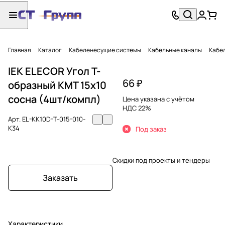
Главная
Каталог
Кабеленесущие системы
Кабельные каналы
Кабел
IEK ELECOR Угол Т-
66 ₽
образный КМТ 15х10
сосна (4шт/компл)
Цена указана с учётом
НДС 22%
Арт.
EL-KK10D-T-015-010-
K34
Под заказ
Скидки под проекты и тендеры
Заказать
Характеристики