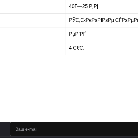
40Г—25 РјРј
РЎС‚С‹РєРѕРІРѕРµ СЃРѕРµ
РџР’РҐ
4 С€С‚.