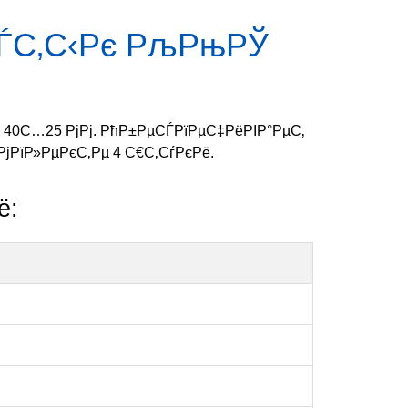
ЃС‚С‹Рє РљРњРЎ
40С…25 РјРј. РћР±РµСЃРїРµС‡РёРІР°РµС‚
РїР»РµРєС‚Рµ 4 С€С‚СѓРєРё.
ё: