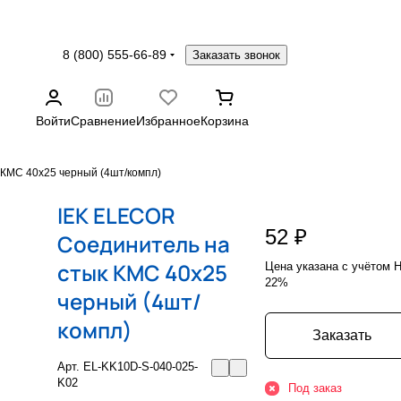
8 (800) 555-66-89
Заказать звонок
Войти
Сравнение
Избранное
Корзина
КМС 40х25 черный (4шт/компл)
IEK ELECOR
52 ₽
Соединитель на
стык КМС 40х25
Цена указана с учётом 
22%
черный (4шт/
компл)
Заказать
Арт.
EL-KK10D-S-040-025-
K02
Под заказ