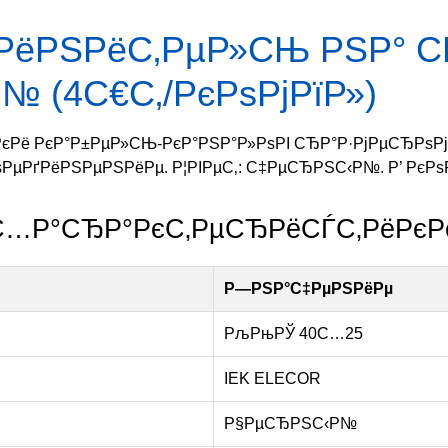
РёРЅРёС‚РµР»СЊ РЅР° С
 (4С€С‚/РєРѕРјРїР»)
Рё РєР°Р±РµР»СЊ-РєР°РЅР°Р»РѕРІ СЂР°Р·РјРµСЂРѕРј 
µРґРёРЅРµРЅРёРµ. Р¦РІРµС‚: С‡РµСЂРЅС‹Р№. Р’ РєРѕРј
…Р°СЂР°РєС‚РµСЂРёСЃС‚РёРєР
Р—РЅР°С‡РµРЅРёРµ
РљРњРЎ 40С…25
IEK ELECOR
Р§РµСЂРЅС‹Р№