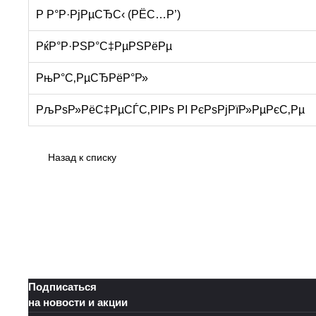
Р Р°Р·РјРµСЂС‹ (РЁС…Р’)
РќР°Р·РЅР°С‡РµРЅРёРµ
РњР°С‚РµСЂРёР°Р»
РљРѕР»РёС‡РµСЃС‚РІРѕ РІ РєРѕРјРїР»РµРєС‚Рµ
Назад к списку
Подписаться
на новости и акции