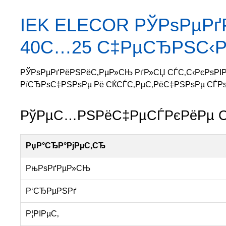
IEK ELECOR РЎРѕРµРґ
40С…25 С‡РµСЂРЅС‹Р№
РЎРѕРµРґРёРЅРёС‚РµР»СЊ РґР»СЏ СЃС‚С‹РєРѕРІРє
РїСЂРѕС‡РЅРѕРµ Рё СЌСЃС‚РµС‚РёС‡РЅРѕРµ СЃРѕР
РўРµС…РЅРёС‡РµСЃРєРёРµ С
РџР°СЂР°РјРµС‚СЂ
РњРѕРґРµР»СЊ
Р‘СЂРµРЅРґ
Р¦РІРµС‚