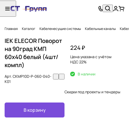
Главная
Каталог
Кабеленесущие системы
Кабельные каналы
Кабел
IEK ELECOR Поворот
224 ₽
на 90град КМП
60х40 белый (4шт/
Цена указана с учётом
НДС 22%
компл)
В наличии
Арт.
CKMP10D-P-060-040-
K01
Скидки под проекты и тендеры
В корзину