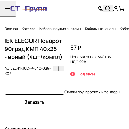
Главная
Каталог
Кабеленесущие системы
Кабельные каналы
Кабел
IEK ELECOR Поворот
57 ₽
90град КМП 40х25
черный (4шт/компл)
Цена указана с учётом
НДС 22%
Арт.
EL-KK10D-P-040-025-
K02
Под заказ
Скидки под проекты и тендеры
Заказать
Характеристики