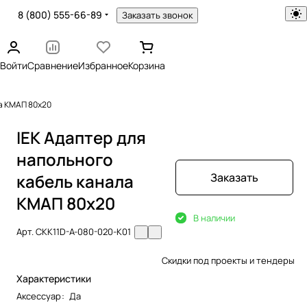
8 (800) 555-66-89
Заказать звонок
Войти
Сравнение
Избранное
Корзина
ла КМАП 80х20
IEK Адаптер для
напольного
кабель канала
Заказать
КМАП 80х20
В наличии
Арт.
CKK11D-A-080-020-K01
Скидки под проекты и тендеры
Характеристики
Аксессуар
:
Да