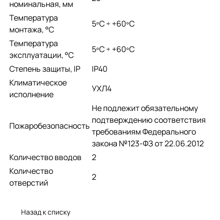
номинальная, мм
Температура
­5ºС ÷ +60ºС
монтажа, °С
Температура
­5ºС ÷ +60ºС
эксплуатации, °С
Степень защиты, IP
IP40
Климатическое
УХЛ4
исполнение
Не подлежит обязательному
подтверждению соответствия
Пожаробезопасность
требованиям Федерального
закона №123-ФЗ от 22.06.2012
Количество вводов
2
Количество
2
отверстий
Назад к списку