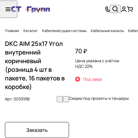
Главная
Каталог
Кабеленесущие системы
Кабельные каналы
Кабел
DKC AIM 25x17 Угол
70 ₽
внутренний
коричневый
Цена указана с учётом
НДС 22%
(розница 4 шт в
пакете, 16 пакетов в
Под заказ
коробке)
Скидки под проекты и тендеры
Арт.
00391RB
Заказать