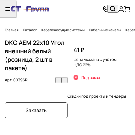
Главная
Каталог
Кабеленесущие системы
Кабельные каналы
Кабел
DKC AEM 22x10 Угол
41 ₽
внешний белый
(розница, 2 шт в
Цена указана с учётом
НДС 22%
пакете)
Под заказ
Арт.
00396R
Скидки под проекты и тендеры
Заказать