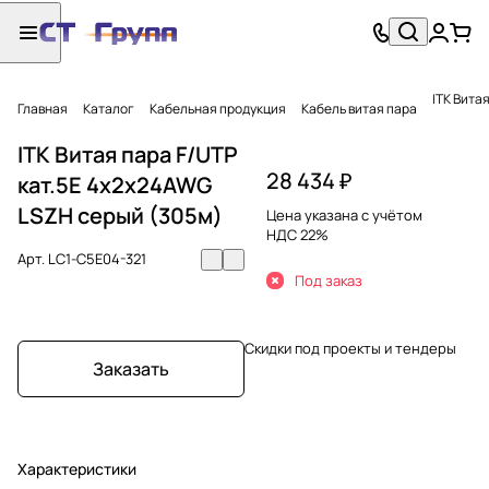
ITK Вита
Главная
Каталог
Кабельная продукция
Кабель витая пара
ITK Витая пара F/UTP
28 434 ₽
кат.5E 4x2х24AWG
LSZH серый (305м)
Цена указана с учётом
НДС 22%
Арт.
LC1-C5E04-321
Под заказ
Скидки под проекты и тендеры
Заказать
Характеристики