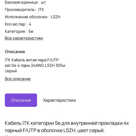
Базовая единица
:
шт
Производитель
:
ITK
Исполнение оболочки
:
LSZH
Кол-во пар
:
4
Категория
:
5e
Все характеристики
Описание
ITK Кабель витая пара F/UTP
кат.5е 4 пары 24AWG LSZH 305м
серый
Все описание
Описание
Характеристики
Кабель ITK категории 5е для внутренней прокладки 4х
парный F/UTP в оболочке LSZH, цвет серый.