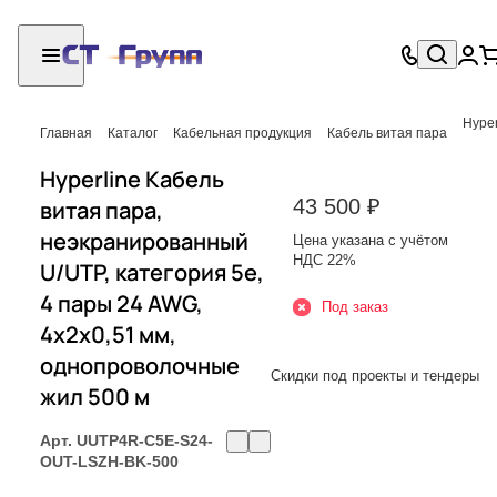
Hyper
Главная
Каталог
Кабельная продукция
Кабель витая пара
Hyperline Кабель
43 500 ₽
витая пара,
неэкранированный
Цена указана с учётом
НДС 22%
U/UTP, категория 5e,
4 пары 24 AWG,
Под заказ
4х2х0,51 мм,
однопроволочные
Скидки под проекты и тендеры
жил 500 м
Арт.
UUTP4R-C5E-S24-
OUT-LSZH-BK-500