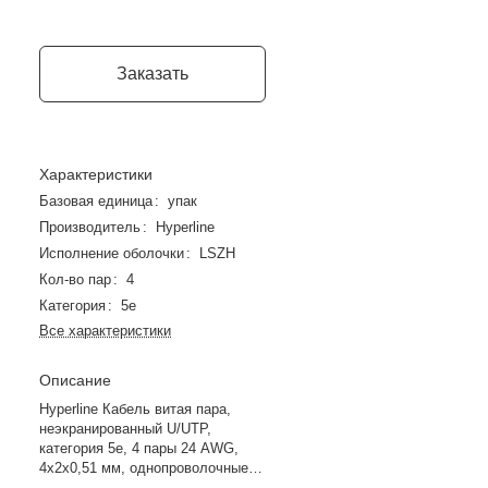
Заказать
Характеристики
Базовая единица
:
упак
Производитель
:
Hyperline
Исполнение оболочки
:
LSZH
Кол-во пар
:
4
Категория
:
5e
Все характеристики
Описание
Hyperline Кабель витая пара,
неэкранированный U/UTP,
категория 5e, 4 пары 24 AWG,
4х2х0,51 мм, однопроволочные
жилы, LSZH нг(А)-HF, внешний