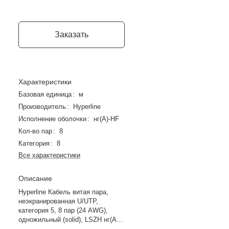
Заказать
Характеристики
Базовая единица
:
м
Производитель
:
Hyperline
Исполнение оболочки
:
нг(А)-HF
Кол-во пар
:
8
Категория
:
8
Все характеристики
Описание
Hyperline Кабель витая пара,
неэкранированная U/UTP,
категория 5, 8 пар (24 AWG),
одножильный (solid), LSZH нг(А)-
HF, –20°C - +75°C, серый