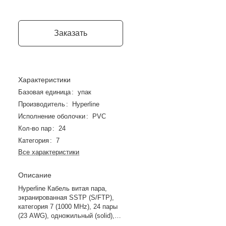
Заказать
Характеристики
Базовая единица
:
упак
Производитель
:
Hyperline
Исполнение оболочки
:
PVC
Кол-во пар
:
24
Категория
:
7
Все характеристики
Описание
Hyperline Кабель витая пара,
экранированная SSTP (S/FTP),
категория 7 (1000 MHz), 24 пары
(23 AWG), одножильный (solid),
PVC, синий (305м)