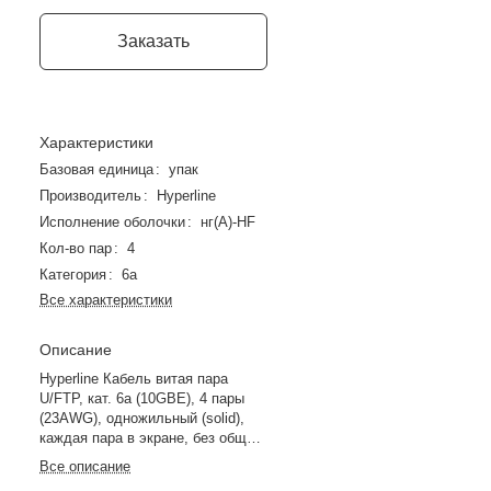
Заказать
Характеристики
Базовая единица
:
упак
Производитель
:
Hyperline
Исполнение оболочки
:
нг(А)-HF
Кол-во пар
:
4
Категория
:
6a
Все характеристики
Описание
Hyperline Кабель витая пара
U/FTP, кат. 6a (10GBE), 4 пары
(23AWG), одножильный (solid),
каждая пара в экране, без общего
экрана, нг(A)-HF, –20°C – +60°C,
Все описание
желтый 500 м