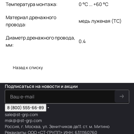
Температура монтажа:
0 °С ... +60 °С
Материал дренажного
медь луженая (TC)
провода:
Диаметр дренажного провода,
0.4
мм:
Назад к списку
Подписаться
на новости и акции
8 (800) 555-66-89
sale@st-grp.com
msk@@st-grp.com
Россия, г. Москва, ул. Зенитчиков дв11. ст. м. Митино
Реквизиты: ООО «СТ-ГРУПП» ИНН: 6311160760