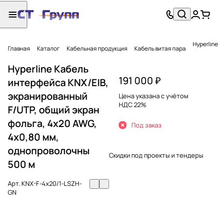
Hyperlin
Главная
Каталог
Кабельная продукция
Кабель витая пара
Hyperline Кабель
191 000 ₽
интерфейса KNX/EIB,
экранированный
Цена указана с учётом
НДС 22%
F/UTP, общий экран
фольга, 4х20 AWG,
Под заказ
4х0,80 мм,
однопроволочны
Скидки под проекты и тендеры
500 м
Арт.
KNX-F-4x20/1-LSZH-
GN