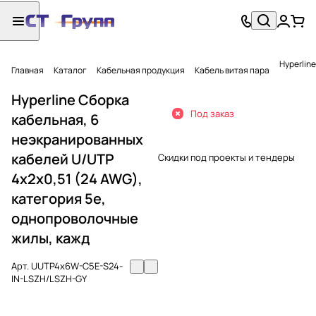
Hyperlin
Главная
Каталог
Кабельная продукция
Кабель витая пара
Hyperline Cборка
Под заказ
кабельная, 6
неэкранированных
кабелей U/UTP
Скидки под проекты и тендеры
4х2х0,51 (24 AWG),
категория 5e,
однопроволочные
жилы, кажд
Арт.
UUTP4x6W-C5E-S24-
IN-LSZH/LSZH-GY