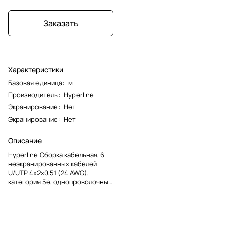
Заказать
Характеристики
Базовая единица
:
м
Производитель
:
Hyperline
Экранирование
:
Нет
Экранирование
:
Нет
Описание
Hyperline Cборка кабельная, 6
неэкранированных кабелей
U/UTP 4х2х0,51 (24 AWG),
категория 5e, однопроволочные
жилы, каждый кабель в оболочке
LSZH нг(А)-HF, общая оболочка
LSZH нг(А)-HF, –20°C – +60°C,
серый