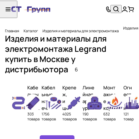
Изделия 
Главная
Каталог
Изделия и материалы для электромонтажа
Изделия и материалы для
электромонтажа Legrand
купить в Москве у
дистрибьютора
6
Кабе
Кабел
Крепе
Лине
Монт
Огн
льны
ьные
ж,
йная
ажны
ест
е
након
изоля
армат
е
ойк
муфт
ечник
ция,
ура
коро
ие
303
1756
4025
190
632
121
ы
и,
марки
для
бки и
про
товара
товаров
товаров
товаров
товара
товар
гильз
ровка
кабел
клем
ход
ы,
ей
мы
ки
зажи
(ВОЛ