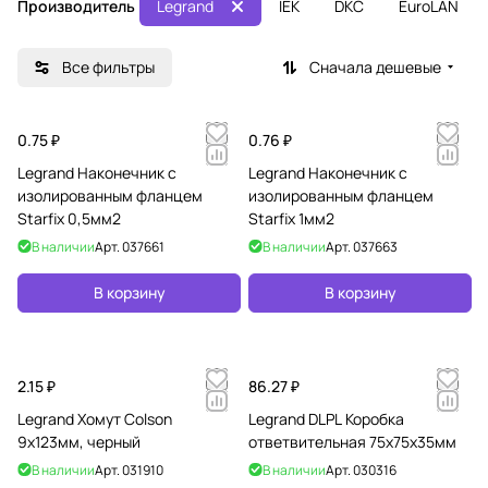
Производитель
Legrand
IEK
DKC
EuroLAN
мы
С,
СИП)
Все фильтры
Сначала дешевые
0.75 ₽
0.76 ₽
Legrand Наконечник с
Legrand Наконечник с
изолированным фланцем
изолированным фланцем
Starfix 0,5мм2
Starfix 1мм2
В наличии
Арт.
037661
В наличии
Арт.
037663
В корзину
В корзину
2.15 ₽
86.27 ₽
Legrand Хомут Colson
Legrand DLPL Коробка
9х123мм, черный
ответвительная 75х75х35мм
В наличии
Арт.
031910
В наличии
Арт.
030316