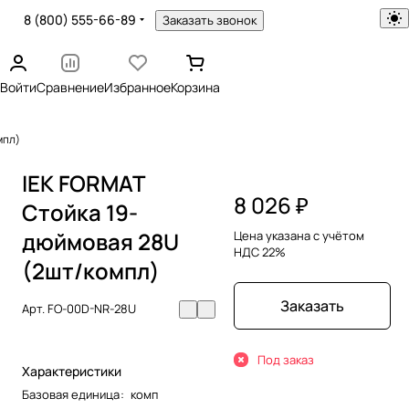
8 (800) 555-66-89
Заказать звонок
Войти
Сравнение
Избранное
Корзина
мпл)
IEK FORMAT
8 026 ₽
Стойка 19-
дюймовая 28U
Цена указана с учётом
НДС 22%
(2шт/компл)
Заказать
Арт.
FO-00D-NR-28U
Под заказ
Характеристики
Базовая единица
:
комп